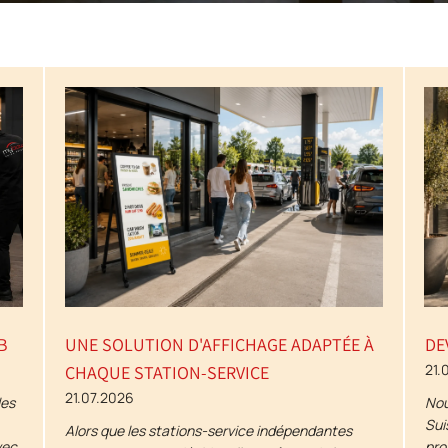
B
UNE SOLUTION D'AFFICHAGE ADAPTÉE À
DE
21.
CHAQUE STATION-SERVICE
21.07.2026
les
Nou
Sui
Alors que les stations-service indépendantes
vec
pro