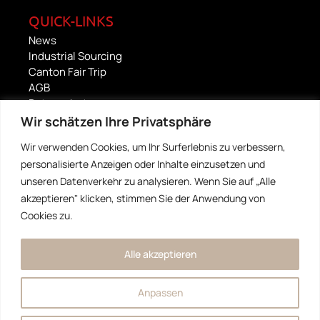
QUICK-LINKS
News
Industrial Sourcing
Canton Fair Trip
AGB
Datenschutz
Impressum
Wir schätzen Ihre Privatsphäre
Wir verwenden Cookies, um Ihr Surferlebnis zu verbessern,
FOOD CULTURE
personalisierte Anzeigen oder Inhalte einzusetzen und
China Foods Alliance
unseren Datenverkehr zu analysieren. Wenn Sie auf „Alle
Strada Fooda
akzeptieren" klicken, stimmen Sie der Anwendung von
Artegusto
Cookies zu.
Copyright © 2026 - Konzept by mybow®
Alle akzeptieren
Anpassen