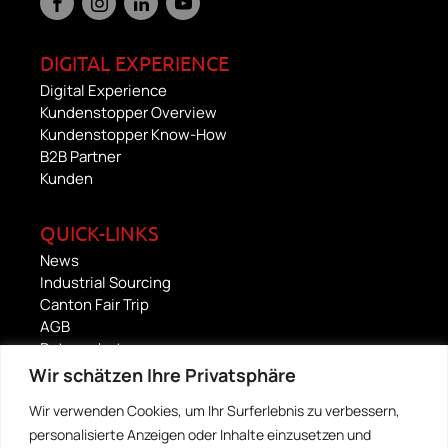
DIGITAL EXPERIENCE
Digital Experience
Kundenstopper Overview
Kundenstopper Know-How
B2B Partner
Kunden
QUICK-LINKS
News
Industrial Sourcing
Canton Fair Trip
AGB
Datenschutz
Impressum
Wir schätzen Ihre Privatsphäre
Wir verwenden Cookies, um Ihr Surferlebnis zu verbessern,
FOOD CULTURE
personalisierte Anzeigen oder Inhalte einzusetzen und