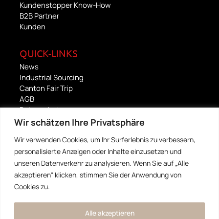
Kundenstopper Know-How
B2B Partner
Kunden
QUICK-LINKS
News
Industrial Sourcing
Canton Fair Trip
AGB
Datenschutz
Impressum
Wir schätzen Ihre Privatsphäre
Wir verwenden Cookies, um Ihr Surferlebnis zu verbessern,
FOOD CULTURE
personalisierte Anzeigen oder Inhalte einzusetzen und
China Foods Alliance
unseren Datenverkehr zu analysieren. Wenn Sie auf „Alle
Strada Fooda
akzeptieren" klicken, stimmen Sie der Anwendung von
Artegusto
Cookies zu.
Copyright © 2026 - Konzept by mybow®
Alle akzeptieren