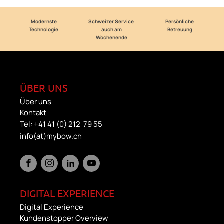
Modernste
Schweizer Service
Persönliche
Technologie
auch am
Betreuung
Wochenende
ÜBER UNS
Über uns
Kontakt
Tel: +41 41 (0) 212 79 55
info(at)mybow.ch
DIGITAL EXPERIENCE
Digital Experience
Kundenstopper Overview